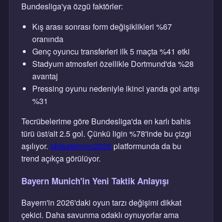
Bundesliga'ya özgü faktörler:
Kış arası sonrası form değişiklikleri %67
oranında
Genç oyuncu transferleri ilk 5 maçta %41 etki
Stadyum atmosferi özellikle Dortmund'da %28
avantaj
Pressing oyunu nedeniyle ikinci yarıda gol artışı
%31
Tecrübelerime göre Bundesliga'da en karlı bahis
türü üst/alt 2.5 gol. Çünkü ligin %78'inde bu çizgi
aşılıyor.
Iddaatahmin2026
platformunda da bu
trend açıkça görülüyor.
Bayern Munich'in Yeni Taktik Anlayışı
Bayern'in 2026'daki oyun tarzı değişimi dikkat
çekici. Daha savunma odaklı oynuyorlar ama