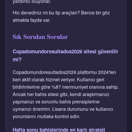
yardımcı oluyorlar.
Hic denediniz mi bu tip araçları? Bence bir göz
atmakta fayda var.
Sık Sorulan Sorular
Copadomundoresultados2026 sitesi güvenilir
mi?
Copadomundoresultados2026 platformu 2024'ten
beri aktif olarak hizmet veriyor. Kullanıcı geri
bildirimlerine göre %87 memnuniyet oranına sahip.
Ancak her bahis sitesi gibi, kendi araştırmanızı
yapmanızı ve sorumlu bahis prensiplerine
uymanızı öneririm. Lisans durumunu ve kullanıcı
yorumlarını mutlaka kontrol edin.
Hafta sonu bahislerinde en karlı strateji