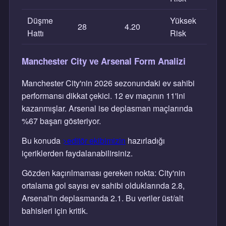
Düşme
Yüksek
28
4.20
Hattı
Risk
Manchester City ve Arsenal Form Analizi
Manchester City'nin 2026 sezonundaki ev sahibi
performansı dikkat çekici. 12 ev maçının 11'ini
kazanmışlar. Arsenal ise deplasman maçlarında
%67 başarı gösteriyor.
Bu konuda
>editör ekibimizin
hazırladığı
içeriklerden faydalanabilirsiniz.
Gözden kaçırılmaması gereken nokta: City'nin
ortalama gol sayısı ev sahibi olduklarında 2.8,
Arsenal'in deplasmanda 2.1. Bu veriler üst/alt
bahisleri için kritik.