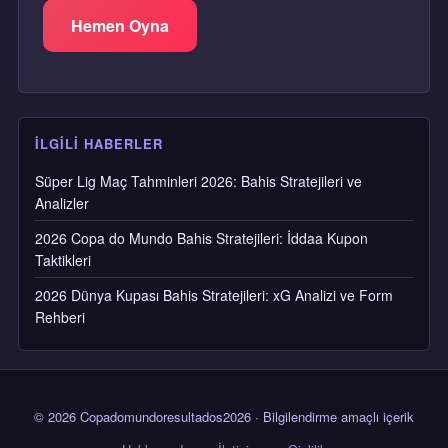
Hemen Oyna
İLGILI HABERLER
Süper Lig Maç Tahminleri 2026: Bahis Stratejileri ve
Analizler
2026 Copa do Mundo Bahis Stratejileri: İddaa Kupon
Taktikleri
2026 Dünya Kupası Bahis Stratejileri: xG Analizi ve Form
Rehberi
© 2026 Copadomundoresultados2026 · Bilgilendirme amaçlı içerik