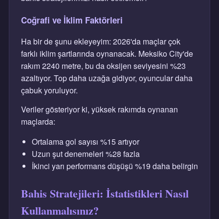
Coğrafi ve İklim Faktörleri
Ha bir de şunu ekleyeyim: 2026'da maçlar çok
farklı iklim şartlarında oynanacak. Meksiko City'de
rakım 2240 metre, bu da oksijen seviyesini %23
azaltıyor. Top daha uzağa gidiyor, oyuncular daha
çabuk yoruluyor.
Veriler gösteriyor ki, yüksek rakımda oynanan
maçlarda:
Ortalama gol sayısı %15 artıyor
Uzun şut denemeleri %28 fazla
İkinci yarı performans düşüşü %19 daha belirgin
Bahis Stratejileri: İstatistikleri Nasıl
Kullanmalısınız?