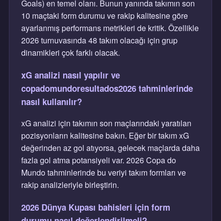
Goals) en temel olanı. Bunun yanında takımın son
10 maçtaki form durumu ve rakip kalitesine göre
ayarlanmış performans metrikleri de kritik. Özellikle
2026 turnuvasında 48 takım olacağı için grup
dinamikleri çok farklı olacak.
xG analizi nasıl yapılır ve
copadomundoresultados2026 tahminlerinde
nasıl kullanılır?
xG analizi için takımın son maçlarındaki yaratılan
pozisyonların kalitesine bakın. Eğer bir takım xG
değerinden az gol atıyorsa, gelecek maçlarda daha
fazla gol atma potansiyeli var. 2026 Copa do
Mundo tahminlerinde bu veriyi takım formları ve
rakip analizleriyle birleştirin.
2026 Dünya Kupası bahisleri için form
durumu nasıl değerlendirilmeli?