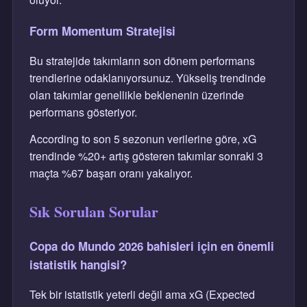
Form Momentum Stratejisi
Bu stratejide takımların son dönem performans
trendlerine odaklanıyorsunuz. Yükseliş trendinde
olan takımlar genellikle beklenenin üzerinde
performans gösteriyor.
According to son 5 sezonun verilerine göre, xG
trendinde %20+ artış gösteren takımlar sonraki 3
maçta %67 başarı oranı yakalıyor.
Sık Sorulan Sorular
Copa do Mundo 2026 bahisleri için en önemli
istatistik hangisi?
Tek bir istatistik yeterli değil ama xG (Expected