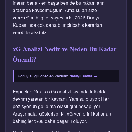
inanın bana - en başta ben de bu rakamların
arasında kaybolmuştum. Ama şu an size
vereceğim bilgiler sayesinde, 2026 Dünya
Kupası'nda çok daha bilinçli bahis kararları
verebileceksiniz.
xG Analizi Nedir ve Neden Bu Kadar
Önemli?
Konuyla ilgili önerilen kaynak:
detaylı sayfa →
Expected Goals (xG) analizi, aslında futbolda
devrim yaratan bir kavram. Yani şu oluyor: Her
pozisyonun gol olma olasılığını hesaplıyor.
Araştırmalar gösteriyor ki, xG verilerini kullanan
bahisçiler %68 daha başarılı oluyor.