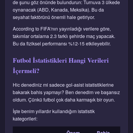
de şunu göz önünde bulundurun: Turnuva 3 ülkede
oynanacak (ABD, Kanada, Meksika). Bu da
seyahat faktörünü önemli hale getiriyor.
According to FIFA'nın yayınladığı verilere göre,
takımlar ortalama 2.3 farklı şehirde maç yapacak.
Bu da fiziksel performansı %12-15 etkileyebilir.
Futbol İstatistikleri Hangi Verileri
İçermeli?
Hic denediniz mi sadece gol-asist istatistiklerine
bakarak bahis yapmayı? Ben denedim ve başarısız
oldum. Çünkü futbol çok daha karmaşık bir oyun.
İşte benim yıllardır kullandığım istatistik
kategorileri:
Önem
Bahis