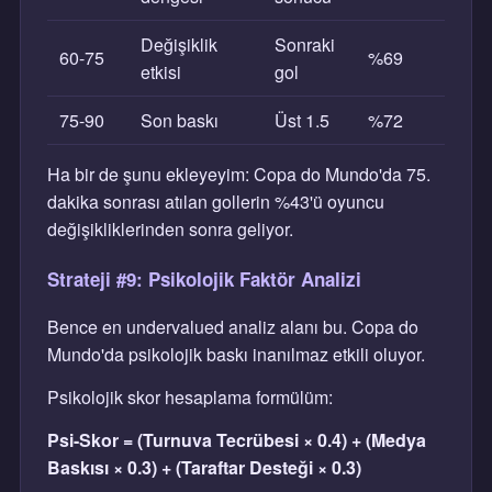
Değişiklik
Sonraki
60-75
%69
etkisi
gol
75-90
Son baskı
Üst 1.5
%72
Ha bir de şunu ekleyeyim: Copa do Mundo'da 75.
dakika sonrası atılan gollerin %43'ü oyuncu
değişikliklerinden sonra geliyor.
Strateji #9: Psikolojik Faktör Analizi
Bence en undervalued analiz alanı bu. Copa do
Mundo'da psikolojik baskı inanılmaz etkili oluyor.
Psikolojik skor hesaplama formülüm:
Psi-Skor = (Turnuva Tecrübesi × 0.4) + (Medya
Baskısı × 0.3) + (Taraftar Desteği × 0.3)