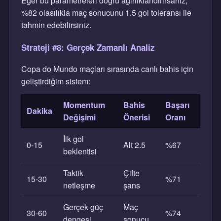
Eğer bu parametreleri doğru ağırlıklandırırsanız,
%82 olasılıkla maç sonucunu 1.5 gol toleransı ile
tahmin edebilirsiniz.
Strateji #8: Gerçek Zamanlı Analiz
Copa do Mundo maçları sırasında canlı bahis için
geliştirdiğim sistem:
Momentum
Bahis
Başarı
Dakika
Değişimi
Önerisi
Oranı
İlk gol
0-15
Alt 2.5
%67
beklentisi
Taktik
Çifte
15-30
%71
netleşme
şans
Gerçek güç
Maç
30-60
%74
dengesi
sonucu