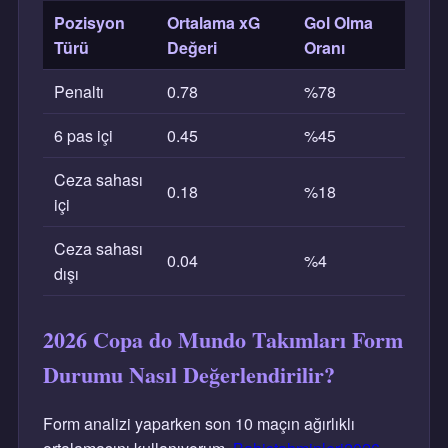
Pozisyon
Ortalama xG
Gol Olma
Türü
Değeri
Oranı
Penaltı
0.78
%78
6 pas içi
0.45
%45
Ceza sahası
0.18
%18
içi
Ceza sahası
0.04
%4
dışı
2026 Copa do Mundo Takımları Form
Durumu Nasıl Değerlendirilir?
Form analizi yaparken son 10 maçın ağırlıklı