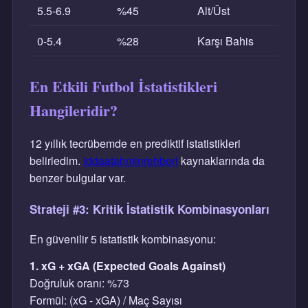
5.5-6.9
%45
Alt/Üst
0-5.4
%28
Karşı Bahis
En Etkili Futbol İstatistikleri
Hangileridir?
12 yıllık tecrübemde en prediktif istatistikleri
belirledim.
Iddaatahminrehberi
kaynaklarında da
benzer bulgular var.
Strateji #3: Kritik İstatistik Kombinasyonları
En güvenilir 5 istatistik kombinasyonu:
1. xG + xGA (Expected Goals Against)
Doğruluk oranı: %73
Formül: (xG - xGA) / Maç Sayısı