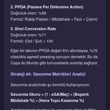
2. PPDA (Passes Per Defensive Action)
Doğruluk oranı: %68
Formül: Rakip Pasları / (Müdahale + Faul + Çalım)
3. Shot Conversion Rate
Doğruluk oranı: %71
Formül: (Gol / Şut) × 100
Eğer bir takımın PPDA değeri 8'in altındaysa, %76
olasılıkla agresif pressing oynuyor demektir. Bu da
Copa do Mundo gibi turnuvalarda avantaj sağlıyor.
Strateji #4: Savunma Metrikleri Analizi
Savunma analizinde şu formülü kullanıyorum:
Savunma Skoru = (1 - xGA/Maç) × (Başarılı
Müdahale %) × (Hava Topu Kazanma %)
Araştırmalar bulgulmuş ki, savunma skoru 0.65'in