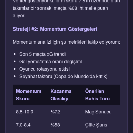
Veriler gösteriyor ki, form skoru 7.5'in üzerinde olan
takımlar bir sonraki maçta %68 ihtimalle puan
alıyor.
Strateji #2: Momentum Göstergeleri
Momentum analizi için şu metrikleri takip ediyorum:
Son 5 maçta xG trendi
Gol yeme/atma oranı değişimi
Oyuncu rotasyonu etkisi
Seyahat faktörü (Copa do Mundo'da kritik)
Momentum
Kazanma
Önerilen
Skoru
Olasılığı
Bahis Türü
8.5-10.0
%72
Maç Sonucu
7.0-8.4
%58
Çifte Şans