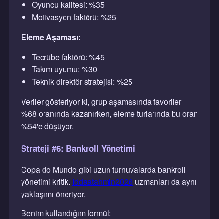
Oyuncu kalitesi: %35
Motivasyon faktörü: %25
Eleme Aşaması:
Tecrübe faktörü: %45
Takım uyumu: %30
Teknik direktör stratejisi: %25
Veriler gösteriyor ki, grup aşamasında favoriler
%68 oranında kazanırken, eleme turlarında bu oran
%54'e düşüyor.
Strateji #6: Bankroll Yönetimi
Copa do Mundo gibi uzun turnuvalarda bankroll
yönetimi kritik.
Iddaatahmin2026
uzmanları da aynı
yaklaşımı öneriyor.
Benim kullandığım formül: