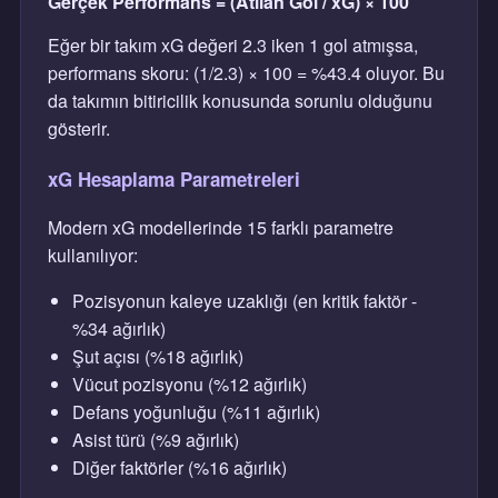
Gerçek Performans = (Atılan Gol / xG) × 100
Eğer bir takım xG değeri 2.3 iken 1 gol atmışsa,
performans skoru: (1/2.3) × 100 = %43.4 oluyor. Bu
da takımın bitiricilik konusunda sorunlu olduğunu
gösterir.
xG Hesaplama Parametreleri
Modern xG modellerinde 15 farklı parametre
kullanılıyor:
Pozisyonun kaleye uzaklığı (en kritik faktör -
%34 ağırlık)
Şut açısı (%18 ağırlık)
Vücut pozisyonu (%12 ağırlık)
Defans yoğunluğu (%11 ağırlık)
Asist türü (%9 ağırlık)
Diğer faktörler (%16 ağırlık)