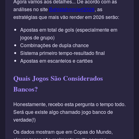
Agora vamos aos detalhes... De acordo com as
análises no site
Bahistahminleri2026
, as
estratégias que mais vão render em 2026 serão:
Apostas em total de gols (especialmente em
jogos de grupo)
Combinações de dupla chance
Sistema primeiro tempo-resultado final
Apostas em escanteios e cartões
Quais Jogos São Considerados
Bancos?
Honestamente, recebo esta pergunta o tempo todo.
Será que existe algo chamado jogo banco de
verdade(!)
Os dados mostram que em Copas do Mundo,