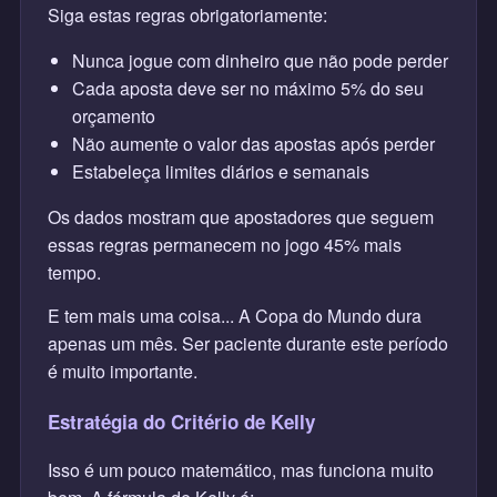
Siga estas regras obrigatoriamente:
Nunca jogue com dinheiro que não pode perder
Cada aposta deve ser no máximo 5% do seu
orçamento
Não aumente o valor das apostas após perder
Estabeleça limites diários e semanais
Os dados mostram que apostadores que seguem
essas regras permanecem no jogo 45% mais
tempo.
E tem mais uma coisa... A Copa do Mundo dura
apenas um mês. Ser paciente durante este período
é muito importante.
Estratégia do Critério de Kelly
Isso é um pouco matemático, mas funciona muito