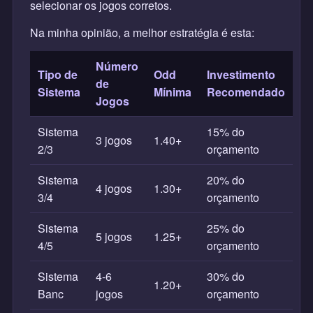
selecionar os jogos corretos.
Na minha opinião, a melhor estratégia é esta:
Número
Tipo de
Odd
Investimento
de
Sistema
Mínima
Recomendado
Jogos
Sistema
15% do
3 jogos
1.40+
2/3
orçamento
Sistema
20% do
4 jogos
1.30+
3/4
orçamento
Sistema
25% do
5 jogos
1.25+
4/5
orçamento
Sistema
4-6
30% do
1.20+
Banc
jogos
orçamento