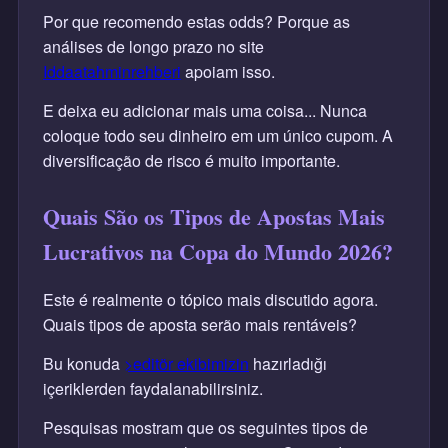
Por que recomendo estas odds? Porque as
análises de longo prazo no site
Iddaatahminrehberi
apoiam isso.
E deixa eu adicionar mais uma coisa... Nunca
coloque todo seu dinheiro em um único cupom. A
diversificação de risco é muito importante.
Quais São os Tipos de Apostas Mais
Lucrativos na Copa do Mundo 2026?
Este é realmente o tópico mais discutido agora.
Quais tipos de aposta serão mais rentáveis?
Bu konuda
>editör ekibimizin
hazırladığı
içeriklerden faydalanabilirsiniz.
Pesquisas mostram que os seguintes tipos de