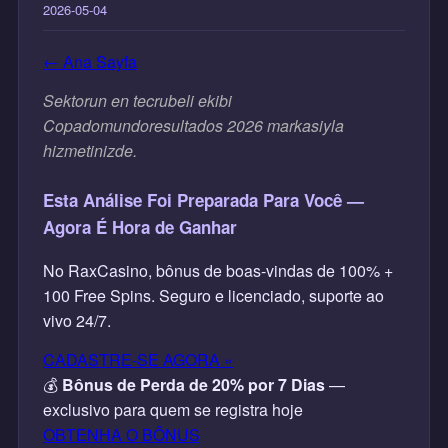
2026-05-04
← Ana Sayfa
Sektorun en tecrubeli ekibi
Copadomundoresultados 2026 markasiyla
hizmetinizde.
Esta Análise Foi Preparada Para Você —
Agora É Hora de Ganhar
No RaxCasino, bônus de boas-vindas de 100% +
100 Free Spins. Seguro e licenciado, suporte ao
vivo 24/7.
CADASTRE-SE AGORA »
💰
Bônus de Perda de 20% por 7 Dias
—
exclusivo para quem se registra hoje
OBTENHA O BÔNUS