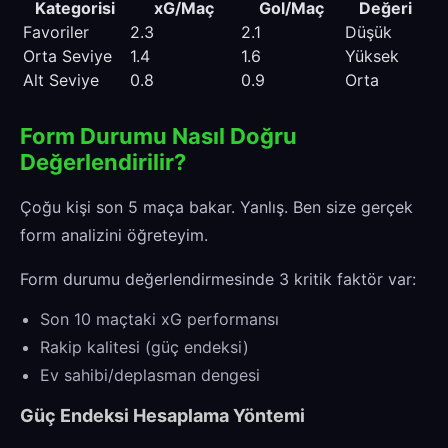
Kategorisi
xG/Maç
Gol/Maç
Değeri
Favoriler
2.3
2.1
Düşük
Orta Seviye
1.4
1.6
Yüksek
Alt Seviye
0.8
0.9
Orta
Form Durumu Nasıl Doğru
Değerlendirilir?
Çoğu kişi son 5 maça bakar. Yanlış. Ben size gerçek
form analizini öğreteyim.
Form durumu değerlendirmesinde 3 kritik faktör var:
Son 10 maçtaki xG performansı
Rakip kalitesi (güç endeksi)
Ev sahibi/deplasman dengesi
Güç Endeksi Hesaplama Yöntemi