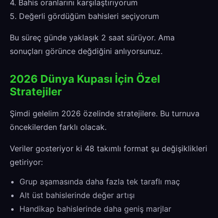
4. Bahis oranlarını karşılaştırıyorum
5. Değerli gördüğüm bahisleri seçiyorum
Bu süreç günde yaklaşık 2 saat sürüyor. Ama
sonuçları görünce değdiğini anlıyorsunuz.
2026 Dünya Kupası İçin Özel
Stratejiler
Şimdi gelelim 2026 özelinde stratejilere. Bu turnuva
öncekilerden farklı olacak.
Veriler gosteriyor ki 48 takımlı format şu değişiklikleri
getiriyor:
Grup aşamasında daha fazla tek taraflı maç
Alt üst bahislerinde değer artışı
Handikap bahislerinde daha geniş marjlar