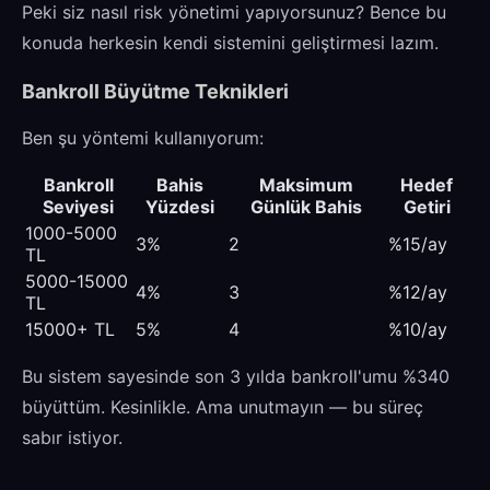
Peki siz nasıl risk yönetimi yapıyorsunuz? Bence bu
konuda herkesin kendi sistemini geliştirmesi lazım.
Bankroll Büyütme Teknikleri
Ben şu yöntemi kullanıyorum:
Bankroll
Bahis
Maksimum
Hedef
Seviyesi
Yüzdesi
Günlük Bahis
Getiri
1000-5000
3%
2
%15/ay
TL
5000-15000
4%
3
%12/ay
TL
15000+ TL
5%
4
%10/ay
Bu sistem sayesinde son 3 yılda bankroll'umu %340
büyüttüm. Kesinlikle. Ama unutmayın — bu süreç
sabır istiyor.