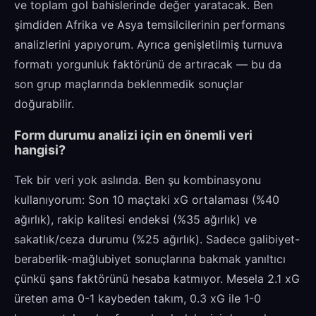
ve toplam gol bahislerinde değer yaratacak. Ben
şimdiden Afrika ve Asya temsilcilerinin performans
analizlerini yapıyorum. Ayrıca genişletilmiş turnuva
formatı yorgunluk faktörünü de artıracak — bu da
son grup maçlarında beklenmedik sonuçlar
doğurabilir.
Form durumu analizi için en önemli veri
hangisi?
Tek bir veri yok aslında. Ben şu kombinasyonu
kullanıyorum: Son 10 maçtaki xG ortalaması (%40
ağırlık), rakip kalitesi endeksi (%35 ağırlık) ve
sakatlık/ceza durumu (%25 ağırlık). Sadece galibiyet-
beraberlik-mağlubiyet sonuçlarına bakmak yanıltıcı
çünkü şans faktörünü hesaba katmıyor. Mesela 2.1 xG
üreten ama 0-1 kaybeden takım, 0.3 xG ile 1-0