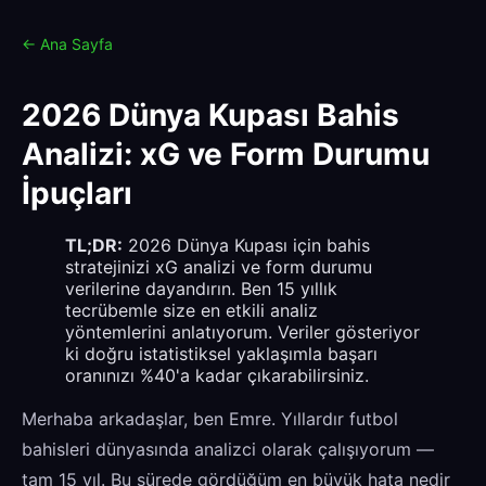
← Ana Sayfa
2026 Dünya Kupası Bahis
Analizi: xG ve Form Durumu
İpuçları
TL;DR:
2026 Dünya Kupası için bahis
stratejinizi xG analizi ve form durumu
verilerine dayandırın. Ben 15 yıllık
tecrübemle size en etkili analiz
yöntemlerini anlatıyorum. Veriler gösteriyor
ki doğru istatistiksel yaklaşımla başarı
oranınızı %40'a kadar çıkarabilirsiniz.
Merhaba arkadaşlar, ben Emre. Yıllardır futbol
bahisleri dünyasında analizci olarak çalışıyorum —
tam 15 yıl. Bu sürede gördüğüm en büyük hata nedir