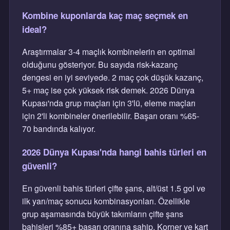
Kombine kuponlarda kaç maç seçmek en
ideal?
Araştırmalar 3-4 maçlık kombinelerin en optimal
olduğunu gösteriyor. Bu sayıda risk-kazanç
dengesi en iyi seviyede. 2 maç çok düşük kazanç,
5+ maç ise çok yüksek risk demek. 2026 Dünya
Kupası'nda grup maçları için 3'lü, eleme maçları
için 2'li kombineler önerilebilir. Başarı oranı %65-
70 bandında kalıyor.
2026 Dünya Kupası'nda hangi bahis türleri en
güvenli?
En güvenli bahis türleri çifte şans, alt/üst 1.5 gol ve
ilk yarı/maç sonucu kombinasyonları. Özellikle
grup aşamasında büyük takımların çifte şans
bahisleri %85+ başarı oranına sahip. Korner ve kart