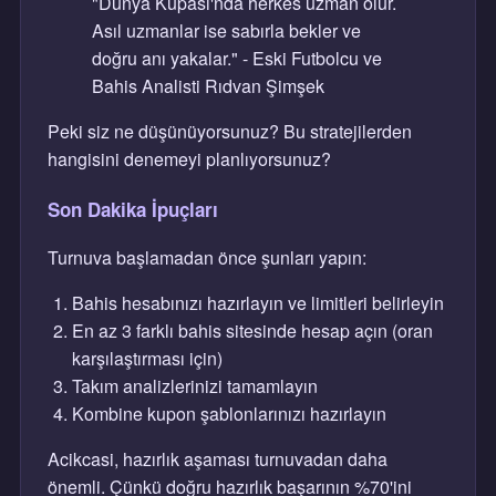
"Dünya Kupası'nda herkes uzman olur.
Asıl uzmanlar ise sabırla bekler ve
doğru anı yakalar." - Eski Futbolcu ve
Bahis Analisti Rıdvan Şimşek
Peki siz ne düşünüyorsunuz? Bu stratejilerden
hangisini denemeyi planlıyorsunuz?
Son Dakika İpuçları
Turnuva başlamadan önce şunları yapın:
Bahis hesabınızı hazırlayın ve limitleri belirleyin
En az 3 farklı bahis sitesinde hesap açın (oran
karşılaştırması için)
Takım analizlerinizi tamamlayın
Kombine kupon şablonlarınızı hazırlayın
Acikcasi, hazırlık aşaması turnuvadan daha
önemli. Çünkü doğru hazırlık başarının %70'ini