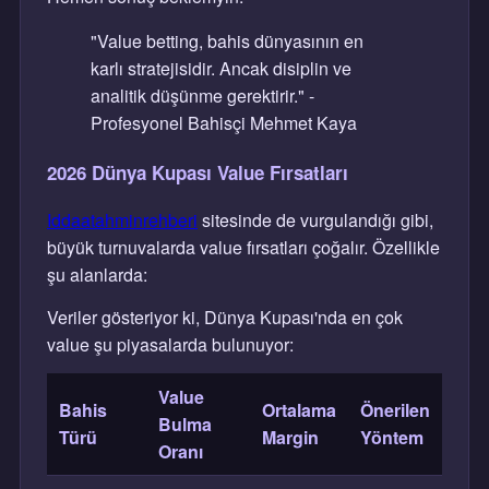
"Value betting, bahis dünyasının en
karlı stratejisidir. Ancak disiplin ve
analitik düşünme gerektirir." -
Profesyonel Bahisçi Mehmet Kaya
2026 Dünya Kupası Value Fırsatları
Iddaatahminrehberi
sitesinde de vurgulandığı gibi,
büyük turnuvalarda value fırsatları çoğalır. Özellikle
şu alanlarda:
Veriler gösteriyor ki, Dünya Kupası'nda en çok
value şu piyasalarda bulunuyor:
Value
Bahis
Ortalama
Önerilen
Bulma
Türü
Margin
Yöntem
Oranı