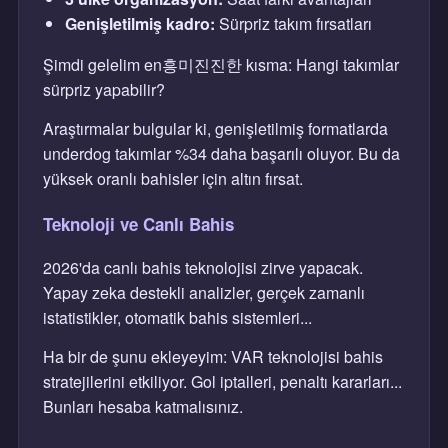
Genişletilmiş kadro:
Sürpriz takım fırsatları
Şimdi gelelim en흥미진진한 kısma: Hangi takımlar
sürpriz yapabilir?
Araştırmalar bulgular ki, genişletilmiş formatlarda
underdog takımlar %34 daha başarılı oluyor. Bu da
yüksek oranlı bahisler için altın fırsat.
Teknoloji ve Canlı Bahis
2026'da canlı bahis teknolojisi zirve yapacak.
Yapay zeka destekli analizler, gerçek zamanlı
istatistikler, otomatik bahis sistemleri...
Ha bir de şunu ekleyeyim: VAR teknolojisi bahis
stratejilerini etkiliyor. Gol iptalleri, penaltı kararları...
Bunları hesaba katmalısınız.