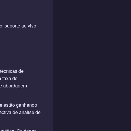
, suporte ao vivo
técnicas de
a taxa de
o e abordagem
se estão ganhando
ctiva de análise de
emática. Os dados