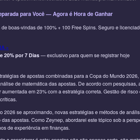
reparada para Você — Agora é Hora de Ganhar
de boas-vindas de 100% + 100 Free Spins. Seguro e licenciado
A »
e 20% por 7 Dias
— exclusivo para quem se registrar hoje
ratégias de apostas combinadas para a Copa do Mundo 2026, 
 análise de matemática das apostas. De acordo com pesquisas, 
 aumentada em 23% com a estratégia correta. Gestão de risc
ríticas.
2026 se aproximando, novas estratégias e métodos de análi
 das apostas. Como Zeynep, abordarei este tópico sob a perspe
nos de experiência em finanças.
te a considerar é este: apostas não são apenas sorte, são mat