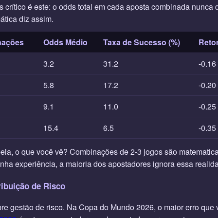
 crítico é este: o odds total em cada aposta combinada nunca 
tica diz assim.
nações
Odds Médio
Taxa de Sucesso (%)
Reto
3.2
31.2
-0.16
5.8
17.2
-0.20
9.1
11.0
-0.25
15.4
6.5
-0.35
bela, o que você vê? Combinações de 2-3 jogos são matematic
nha experiência, a maioria dos apostadores ignora essa realid
ribuição de Risco
bre gestão de risco. Na Copa do Mundo 2026, o maior erro que 