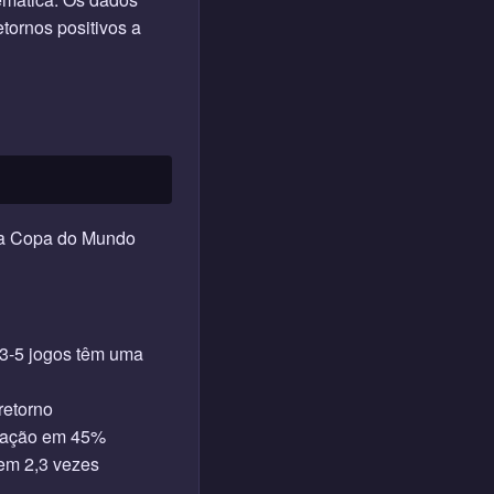
ornos positivos a
na Copa do Mundo
3-5 jogos têm uma
retorno
elação em 45%
 em 2,3 vezes