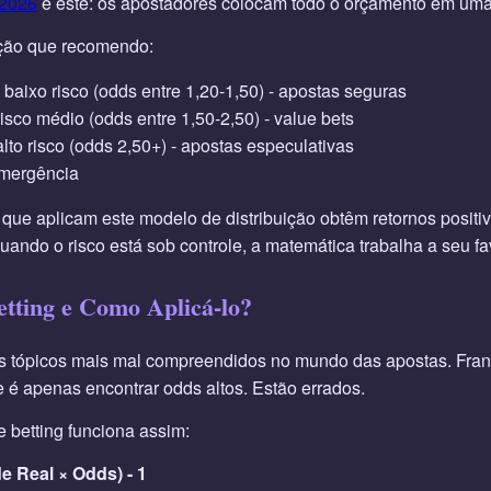
i2026
é este: os apostadores colocam todo o orçamento em uma
ição que recomendo:
baixo risco (odds entre 1,20-1,50) - apostas seguras
isco médio (odds entre 1,50-2,50) - value bets
lto risco (odds 2,50+) - apostas especulativas
emergência
ue aplicam este modelo de distribuição obtêm retornos positiv
uando o risco está sob controle, a matemática trabalha a seu fa
etting e Como Aplicá-lo?
os tópicos mais mal compreendidos no mundo das apostas. Fran
é apenas encontrar odds altos. Estão errados.
 betting funciona assim:
de Real × Odds) - 1