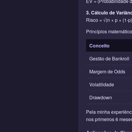
EV = (Probabilidade 
3. Cálculo de Variânc
Risco = √(n × p × (1-p)
Princípios matemátic
Conceito
Gestão de Bankroll
Margem de Odds
Volatilidade
Drawdown
Pela minha experiênc
nos primeiros 6 mese