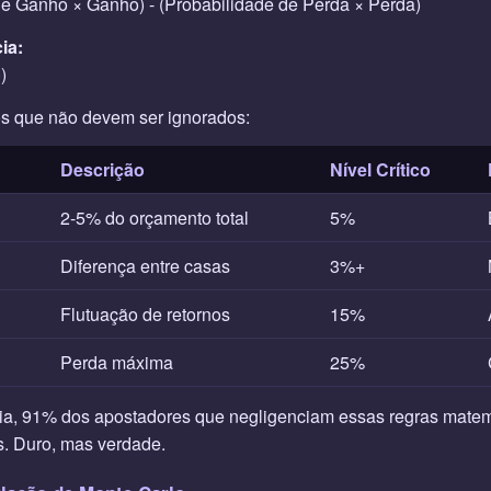
de Ganho × Ganho) - (Probabilidade de Perda × Perda)
ia:
)
os que não devem ser ignorados:
Descrição
Nível Crítico
2-5% do orçamento total
5%
Diferença entre casas
3%+
Flutuação de retornos
15%
Perda máxima
25%
ia, 91% dos apostadores que negligenciam essas regras matem
s. Duro, mas verdade.