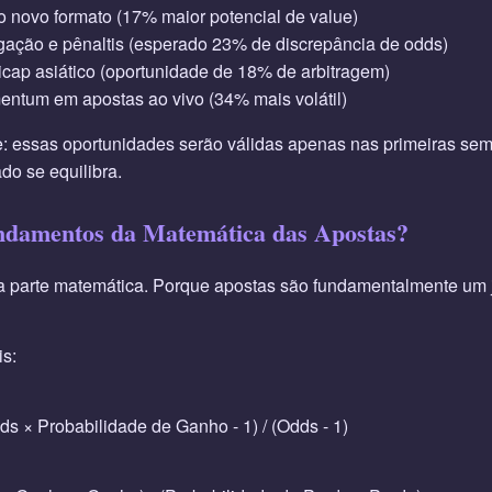
 novo formato (17% maior potencial de value)
gação e pênaltis (esperado 23% de discrepância de odds)
cap asiático (oportunidade de 18% de arbitragem)
tum em apostas ao vivo (34% mais volátil)
e: essas oportunidades serão válidas apenas nas primeiras sem
do se equilibra.
ndamentos da Matemática das Apostas?
a parte matemática. Porque apostas são fundamentalmente um 
s:
ds × Probabilidade de Ganho - 1) / (Odds - 1)