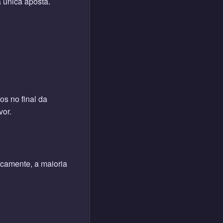
 única aposta.
os no final da
vor.
camente, a maioria