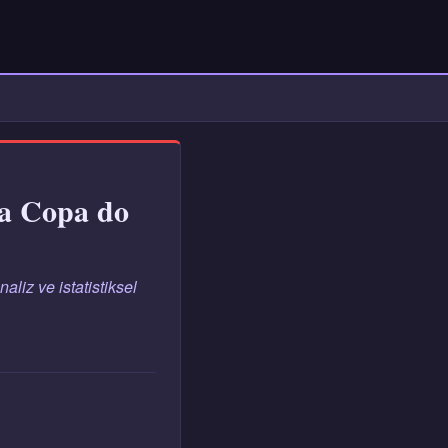
da Copa do
liz ve istatistiksel