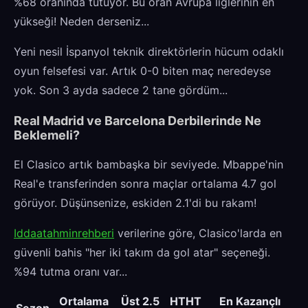
%68 oranında tutuyor. Bu oran Avrupa liglerinin en
yükseği! Neden derseniz...
Yeni nesil İspanyol teknik direktörlerin hücum odaklı
oyun felsefesi var. Artık 0-0 biten maç neredeyse
yok. Son 3 ayda sadece 2 tane gördüm...
Real Madrid ve Barcelona Derbilerinde Ne
Beklemeli?
El Clasico artık bambaşka bir seviyede. Mbappe'nin
Real'e transferinden sonra maçlar ortalama 4.7 gol
görüyor. Düşünsenize, eskiden 2.1'di bu rakam!
Iddaatahminrehberi
verilerine göre, Clasico'larda en
güvenli bahis "her iki takım da gol atar" seçeneği.
%94 tutma oranı var...
Ortalama
Üst 2.5
HTHT
En Kazançlı