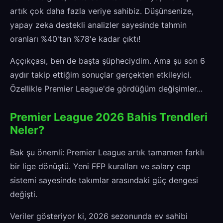
artık çok daha fazla veriye sahibiz. Düşünsenize,
yapay zeka destekli analizler sayesinde tahmin
oranları %40'tan %78'e kadar çıktı!
Aççıkçası, ben de başta şüpheciydim. Ama şu son 6
aydır takip ettiğim sonuçlar gerçekten etkileyici.
Özellikle Premier League'de gördüğüm değişimler...
Premier League 2026 Bahis Trendleri
Neler?
Bak şu önemli: Premier League artık tamamen farklı
bir lige dönüştü. Yeni FFP kuralları ve salary cap
sistemi sayesinde takımlar arasındaki güç dengesi
değişti.
Veriler gösteriyor ki, 2026 sezonunda ev sahibi