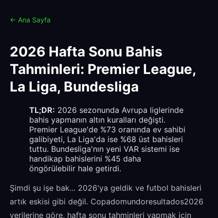
← Ana Sayfa
2026 Hafta Sonu Bahis
Tahminleri: Premier League,
La Liga, Bundesliga
TL;DR:
2026 sezonunda Avrupa liglerinde
bahis yapmanın altın kuralları değişti.
Premier League'de %73 oranında ev sahibi
galibiyeti, La Liga'da ise %68 üst bahisleri
tuttu. Bundesliga'nın yeni VAR sistemi ise
handikap bahislerini %45 daha
öngörülebilir hale getirdi.
Şimdi şu işe bak... 2026'ya geldik ve futbol bahisleri
artık eskisi gibi değil. Copadomundoresultados2026
verilerine göre, hafta sonu tahminleri yapmak için