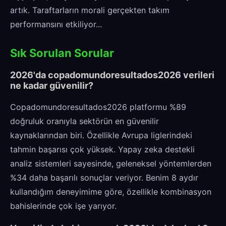
artık. Taraftarların morali gerçekten takım
performansını etkiliyor...
Sık Sorulan Sorular
2026'da copadomundoresultados2026 verileri
ne kadar güvenilir?
Copadomundoresultados2026 platformu %89
doğruluk oranıyla sektörün en güvenilir
kaynaklarından biri. Özellikle Avrupa liglerindeki
tahmin başarısı çok yüksek. Yapay zeka destekli
analiz sistemleri sayesinde, geleneksel yöntemlerden
%34 daha başarılı sonuçlar veriyor. Benim 8 aydır
kullandığım deneyimime göre, özellikle kombinasyon
bahislerinde çok işe yarıyor.