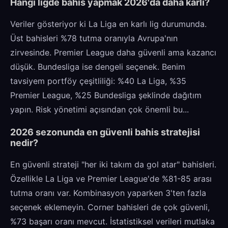
Hangi ligde bahis yapmak 2026'da daha karlı?
Veriler gösteriyor ki La Liga en karlı lig durumunda.
Üst bahisleri %78 tutma oranıyla Avrupa'nın
zirvesinde. Premier League daha güvenli ama kazancı
düşük. Bundesliga ise dengeli seçenek. Benim
tavsiyem portföy çeşitliliği: %40 La Liga, %35
Premier League, %25 Bundesliga şeklinde dağıtım
yapın. Risk yönetimi açısından çok önemli bu...
2026 sezonunda en güvenli bahis stratejisi
nedir?
En güvenli strateji "her iki takım da gol atar" bahisleri.
Özellikle La Liga ve Premier League'de %81-85 arası
tutma oranı var. Kombinasyon yaparken 3'ten fazla
seçenek eklemeyin. Corner bahisleri de çok güvenli,
%73 başarı oranı mevcut. İstatistiksel verileri mutlaka