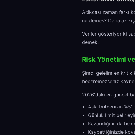
Acikcası zaman farkı k
ne demek? Daha az kişi 
Veriler gösteriyor ki s
demek!
Risk Yönetimi ve 
Şimdi gelelim en kritik 
beceremezseniz kaybed
2026'daki en güncel ban
Asla bütçenizin %5'i
Günlük limit belirley
Kazandığınızda heme
Kaybettiğinizde kov