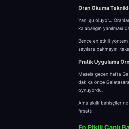
Oran Okuma Teknikl
Yani şu oluyor... Oran
kalabalığın yanılması 
Bence en etkili yöntem
sayılara bakmayın, tak
Pratik Uygulama Örn
Mesela geçen hafta Gal
dakika önce Galatasaray
oynuyordu.
Ama akıllı bahisçiler ne
fırsattı!
En Etkili Canlı B