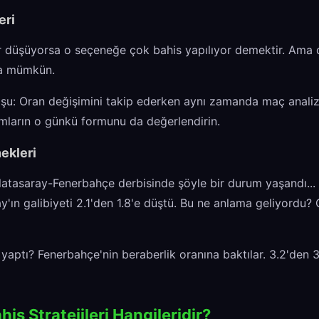
eri
lar düşüyorsa o seçeneğe çok bahis yapılıyor demektir. Ama 
da mümkün.
 şu: Oran değişimini takip ederken aynı zamanda maç analiz
ımların o günkü formunu da değerlendirin.
ekleri
atasaray-Fenerbahçe derbisinde şöyle bir durum yaşandı..
'ın galibiyeti 2.1'den 1.8'e düştü. Bu ne anlama geliyordu? 
 yaptı? Fenerbahçe'nin beraberlik oranına baktılar. 3.2'den 3.
ahis Stratejileri Hangileridir?