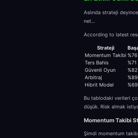
Aslında strateji deyinc
net...
According to latest rese
Strateji
Başa
Momentum Takibi
%76
Ters Bahis
%71
Güvenli Oyun
%82
Arbitraj
%89
Hibrit Model
%69
Bu tablodaki verileri ç
düşük. Risk almak istiyo
Momentum Takibi Str
Şimdi momentum takibin