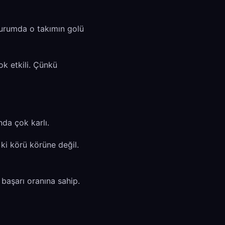
durumda o takımın golü
k etkili. Çünkü
nda çok karlı.
ki körü körüne değil.
 başarı oranına sahip.