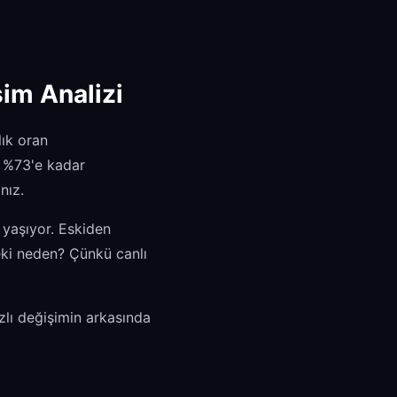
şim Analizi
lık oran
rı %73'e kadar
nız.
 yaşıyor. Eskiden
eki neden? Çünkü canlı
zlı değişimin arkasında