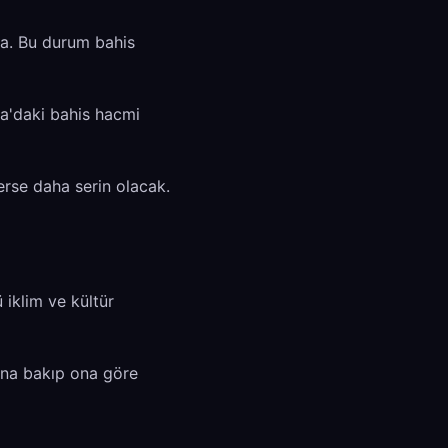
a. Bu durum bahis
upa'daki bahis hacmi
erse daha serin olacak.
iklim ve kültür
ğına bakıp ona göre