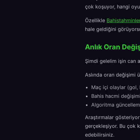
çok koşuyor, hangi oyun
Özellikle
Bahistahminle
hale geldiğini görüyors
Anlık Oran Değişi
Şimdi gelelim işin can 
Aslında oran değişimi ü
Maç içi olaylar (gol,
Bahis hacmi değişimi
Algoritma güncelleme
Araştırmalar gösteriyo
gerçekleşiyor. Bu çok k
edebilirsiniz.