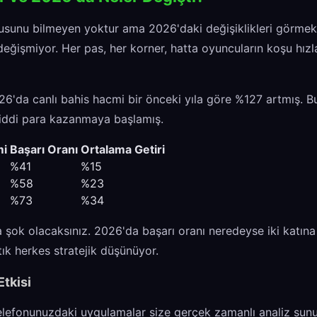
nusunu bilmeyen yoktur ama 2026'daki değişiklikleri görmek
değişmiyor. Her pas, her korner, hatta oyuncuların koşu hızla
2026'da canlı bahis hacmi bir önceki yıla göre %127 artmış.
 ciddi para kazanmaya başlamış.
mi
Başarı Oranı
Ortalama Getiri
%41
%15
%58
%23
%73
%34
 şok olacaksınız. 2026'da başarı oranı neredeyse iki katın
ık herkes stratejik düşünüyor.
tkisi
 telefonunuzdaki uygulamalar size gerçek zamanlı analiz sun