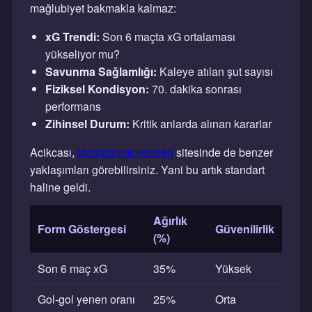
mağlubiyet bakmakla kalmaz:
xG Trendi:
Son 6 maçta xG ortalaması
yükseliyor mu?
Savunma Sağlamlığı:
Kaleye atılan şut sayısı
Fiziksel Kondisyon:
70. dakika sonrası
performans
Zihinsel Durum:
Kritik anlarda alınan kararlar
Acikcası,
Iddaatahminrehberi
sitesinde de benzer
yaklaşımları görebilirsiniz. Yani bu artık standart
haline geldi.
Ağırlık
Form Göstergesi
Güvenilirlik
(%)
Son 6 maç xG
35%
Yüksek
Gol-gol yenen oranı
25%
Orta