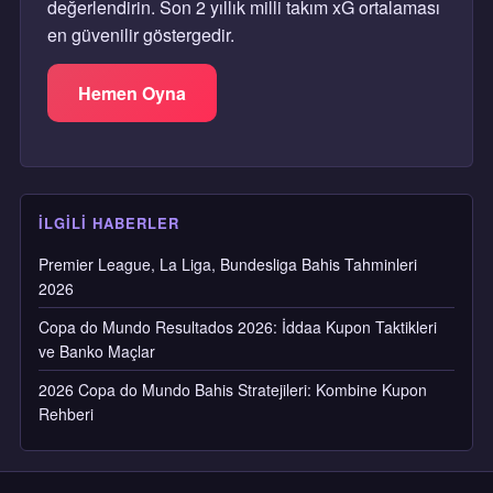
değerlendirin. Son 2 yıllık milli takım xG ortalaması
en güvenilir göstergedir.
Hemen Oyna
İLGILI HABERLER
Premier League, La Liga, Bundesliga Bahis Tahminleri
2026
Copa do Mundo Resultados 2026: İddaa Kupon Taktikleri
ve Banko Maçlar
2026 Copa do Mundo Bahis Stratejileri: Kombine Kupon
Rehberi