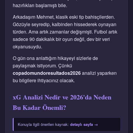
hazırlıkları başlamıştı bile.
Arkadaşım Mehmet, klasik eski tip bahisçilerden.
Gözüyle seyredip, kalbinden hissederek oynayan
türden. Ama artık zamanlar değişmişti. Futbol artık
sadece 90 dakikalık bir oyun değil, dev bir veri
okyanusuydu.
O gün ona anlattığım hikayeyi sizlerle de
paylaşmak istiyorum. Çünkü
copadomundoresultados2026
analizi yaparken
bu bilgilere ihtiyacınız olacak.
xG Analizi Nedir ve 2026'da Neden
Bu Kadar Önemli?
Konuyla ilgili önerilen kaynak:
detaylı sayfa →