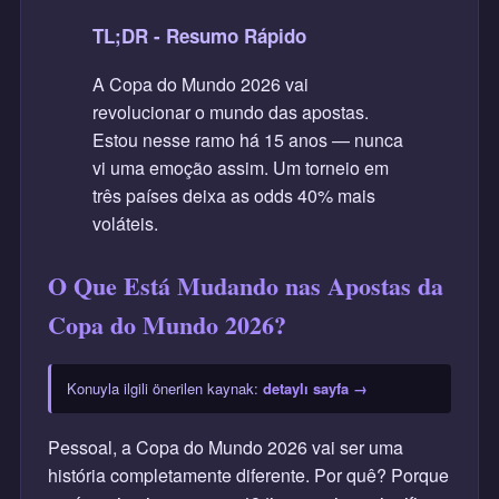
TL;DR - Resumo Rápido
A Copa do Mundo 2026 vai
revolucionar o mundo das apostas.
Estou nesse ramo há 15 anos — nunca
vi uma emoção assim. Um torneio em
três países deixa as odds 40% mais
voláteis.
O Que Está Mudando nas Apostas da
Copa do Mundo 2026?
Konuyla ilgili önerilen kaynak:
detaylı sayfa →
Pessoal, a Copa do Mundo 2026 vai ser uma
história completamente diferente. Por quê? Porque