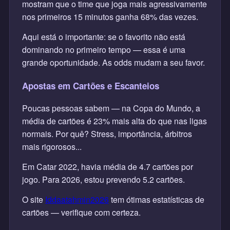
mostram que o time que joga mais agressivamente
nos primeiros 15 minutos ganha 68% das vezes.
Aqui está o importante: se o favorito não está
dominando no primeiro tempo — essa é uma
grande oportunidade. As odds mudam a seu favor.
Apostas em Cartões e Escanteios
Poucas pessoas sabem — na Copa do Mundo, a
média de cartões é 23% mais alta do que nas ligas
normais. Por quê? Stress, importância, árbitros
mais rigorosos...
Em Catar 2022, havia média de 4.7 cartões por
jogo. Para 2026, estou prevendo 5.2 cartões.
O site
Iddaatahmin2026
tem ótimas estatísticas de
cartões — verifique com certeza.