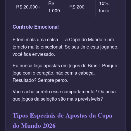
R$
10%
R$ 20.000+
R$ 200
1.000
lucro
Controle Emocional
E tem mais uma coisa — a Copa do Mundo é um
torneio muito emocional. Se seu time está jogando,
você fica enviesado.
Eu nunca faço apostas em jogos do Brasil. Porque
jogo com o coração, não com a cabeça.
Resultado? Sempre perco.
Você acha correto esse comportamento? Ou acha
que jogos da seleção são mais previsíveis?
Tipos Especiais de Apostas da Copa
do Mundo 2026