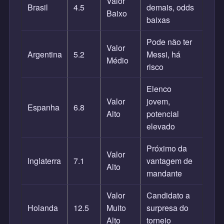
Valor
Brasil
4.5
demais, odds
Baixo
baixas
Pode não ter
Valor
Argentina
5.2
Messi, há
Médio
risco
Elenco
Valor
jovem,
Espanha
6.8
Alto
potencial
elevado
Próximo da
Valor
Inglaterra
7.1
vantagem de
Alto
mandante
Valor
Candidato a
Holanda
12.5
Muito
surpresa do
Alto
torneio