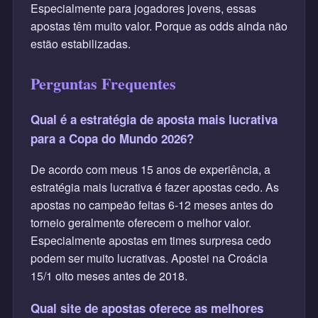
Especialmente para jogadores jovens, essas
apostas têm muito valor. Porque as odds ainda não
estão estabilizadas.
Perguntas Frequentes
Qual é a estratégia de aposta mais lucrativa
para a Copa do Mundo 2026?
De acordo com meus 15 anos de experiência, a
estratégia mais lucrativa é fazer apostas cedo. As
apostas no campeão feitas 6-12 meses antes do
torneio geralmente oferecem o melhor valor.
Especialmente apostas em times surpresa cedo
podem ser muito lucrativas. Apostei na Croácia
15/1 oito meses antes de 2018.
Qual site de apostas oferece as melhores