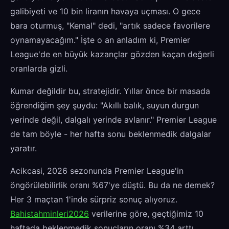
galibiyeti ve 10 bin liranın havaya uçması. O gece
bara oturmuş, "Kemal" dedi, "artık sadece favorilere
oynamayacağım." İşte o an anladım ki, Premier
League'de en büyük kazançlar gözden kaçan değerli
oranlarda gizli.
Kumar değildir bu, stratejidir. Yıllar önce bir masada
öğrendiğim şey şuydu: "Akıllı balık, suyun durgun
yerinde değil, dalgalı yerinde avlanır." Premier League
de tam böyle - her hafta sonu beklenmedik dalgalar
yaratır.
Acikcasi, 2026 sezonunda Premier League'in
öngörülebilirlik oranı %67'ye düştü. Bu da ne demek?
Her 3 maçtan 1'inde sürpriz sonuç alıyoruz.
Bahistahminleri2026
verilerine göre, geçtiğimiz 10
haftada beklenmedik sonuçların oranı %34 arttı.