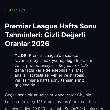
← Ana Sayfa
Premier League Hafta Sonu
Tahminleri: Gizli Değerli
Oranlar 2026
TL;DR:
Premier League'de sadece
favorilere oynamak yerine, değerli oranları
ve sürpriz potansiyelini keşfederek %73
daha fazla kâr elde edebilirsiniz. Maç
analizi, istatistiksel veriler ve stratejik
yaklaşımlarla hafta sonu tahminlerinizi
güçlendirin.
Geçen sene bir arkadaşım Manchester City'nin
Leicester'a karşı 1.15 oranla oynadığı maçta, "Kesin
galibiyet" diye 10.000 lira bastı. Sonuç? 2-1 Leicester