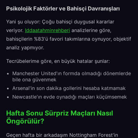
Psikolojik Faktörler ve Bahisçi Davranışları
Yani şu oluyor: Çoğu bahisçi duygusal kararlar
veriyor.
Iddaatahminrehberi
analizlerine göre,
bahisçilerin %83'ü favori takımlarına oynuyor, objektif
analiz yapmıyor.
Tecrübelerime göre, en büyük hatalar şunlar:
Manchester United'ın formda olmadığı dönemlerde
bile ona güvenmek
Arsenal'in son dakika gollerini hesaba katmamak
Newcastle'ın evde oynadığı maçları küçümsemek
Hafta Sonu Sürpriz Maçları Nasıl
Öngörülür?
Geçen hafta bir arkadaşım Nottingham Forest'in