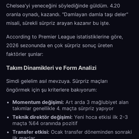
Chelsea'yi yeneceğini söylediğinde güldüm. 4.20
oranla oynadı, kazandı. "Damlayan damla taşı deler"
misali, sürekli sürpriz arayan kazanır bu işte.
According to Premier League istatistiklerine göre,
2026 sezonunda en çok sürpriz sonuç üreten
faktörler şunlar:
Takım Dinamikleri ve Form Analizi
Simdi gelelim asıl mevzuya. Sürpriz maçları
öngörmek için şu kriterlere bakıyorum:
Momentum değişimi:
Art arda 3 mağlubiyet alan
takımlar genellikle 4. maçta sürpriz yapıyor
Teknik direktör değişimi:
Yeni hoca etkisi ilk 2-3
maçta %64 oranında pozitif
Transfer etkisi:
Ocak transfer döneminden sonraki
ilk maçlar