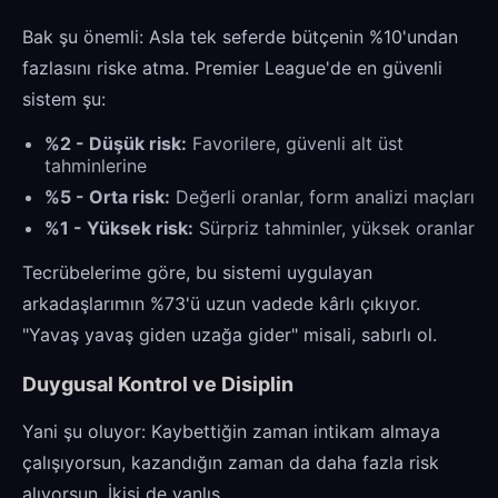
Bak şu önemli: Asla tek seferde bütçenin %10'undan
fazlasını riske atma. Premier League'de en güvenli
sistem şu:
%2 - Düşük risk:
Favorilere, güvenli alt üst
tahminlerine
%5 - Orta risk:
Değerli oranlar, form analizi maçları
%1 - Yüksek risk:
Sürpriz tahminler, yüksek oranlar
Tecrübelerime göre, bu sistemi uygulayan
arkadaşlarımın %73'ü uzun vadede kârlı çıkıyor.
"Yavaş yavaş giden uzağa gider" misali, sabırlı ol.
Duygusal Kontrol ve Disiplin
Yani şu oluyor: Kaybettiğin zaman intikam almaya
çalışıyorsun, kazandığın zaman da daha fazla risk
alıyorsun. İkisi de yanlış.