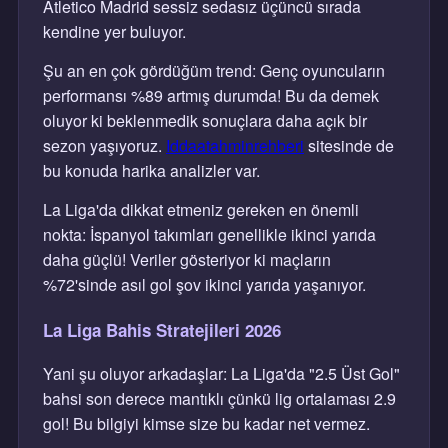
Atletico Madrid sessiz sedasız üçüncü sırada
kendine yer buluyor.
Şu an en çok gördüğüm trend: Genç oyuncuların
performansı %89 artmış durumda! Bu da demek
oluyor ki beklenmedik sonuçlara daha açık bir
sezon yaşıyoruz.
Iddaatahminrehberi
sitesinde de
bu konuda harika analizler var.
La Liga'da dikkat etmeniz gereken en önemli
nokta: İspanyol takımları genellikle ikinci yarıda
daha güçlü! Veriler gösteriyor ki maçların
%72'sinde asıl gol şov ikinci yarıda yaşanıyor.
La Liga Bahis Stratejileri 2026
Yani şu oluyor arkadaşlar: La Liga'da "2.5 Üst Gol"
bahsi son derece mantıklı çünkü lig ortalaması 2.9
gol! Bu bilgiyi kimse size bu kadar net vermez.