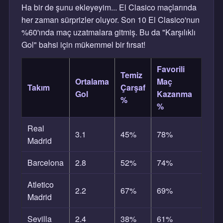
Ha bir de şunu ekleyeyim... El Clasico maçlarında
her zaman sürprizler oluyor. Son 10 El Clasico'nun
%60'ında maç uzatmalara gitmiş. Bu da "Karşılıklı
Gol" bahsi için mükemmel bir fırsat!
Favorili
Temiz
Ortalama
Maç
Takım
Çarşaf
Gol
Kazanma
%
%
Real
3.1
45%
78%
Madrid
Barcelona
2.8
52%
74%
Atletico
2.2
67%
69%
Madrid
Sevilla
2.4
38%
61%