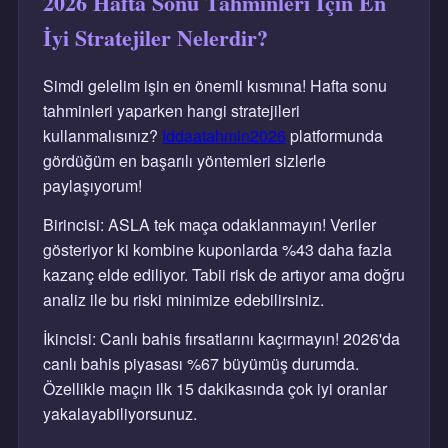
2026 Hafta Sonu Tahminleri İçin En
İyi Stratejiler Nelerdir?
Simdi gelelim işin en önemli kısmına! Hafta sonu
tahminleri yaparken hangi stratejileri
kullanmalısınız?
Iddaatahmin2026
platformunda
gördüğüm en başarılı yöntemleri sizlerle
paylaşıyorum!
Birincisi: ASLA tek maça odaklanmayın! Veriler
gösteriyor ki kombine kuponlarda %43 daha fazla
kazanç elde ediliyor. Tabii risk de artıyor ama doğru
analiz ile bu riski minimize edebilirsiniz.
İkincisi: Canlı bahis fırsatlarını kaçırmayın! 2026'da
canlı bahis piyasası %67 büyümüş durumda.
Özellikle maçın ilk 15 dakikasında çok iyi oranlar
yakalayabiliyorsunuz.