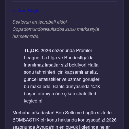
← Ana Sayfa
Sektorun en tecrubeli ekibi
Copadomundoresultados 2026 markasiyla
hizmetinizde.
TL;DR:
2026 sezonunda Premier
League, La Liga ve Bundesliga'da
inanılmaz fırsatlar sizi bekliyor! Hafta
sonu tahminleri için kapsamlı analiz,
güncel istatistikler ve uzman görüşleri
bu makalede. Bahis dünyasında %78
başarı oranıyla öne çıkan stratejileri
keşfedin!
Merhaba arkadaşlar! Ben Selin ve bugün sizlerle
BOMBASTIK bir konu hakkında konuşacağız! 2026
sezonunda Avrupa'nın en büyük liglerinde neler