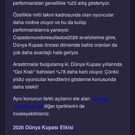
performansları genellikle %23 artış gösteriyor.
Özellikle milli takım kadrosunda olan oyuncular
daha motive oluyor ve bu da kulüp
performanslarına yansıyor.
Copadomundoresultados2026 analizlerine göre,
Dünya Kupası öncesi dönemde bahis oranları da
çok daha avantajlı hale geliyor.
Arastirmalar bulgulamış ki, Dünya Kupası yıllarında
"Gol Kralı" bahisleri %78 daha karlı oluyor. Çünkü
yıldız oyuncular kendilerini gösterme konusunda
daha istekli!
Aynı konunun farklı açılarını ele alan
>uzman
yazarlarımızın
diğer içeriklerini de
inceleyebilirsiniz.
2026 Dünya Kupası Etkisi