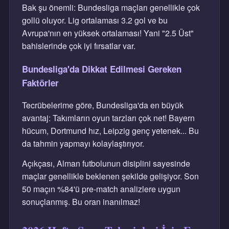
Bak şu önemli: Bundesliga maçları genellikle çok
gollü oluyor. Lig ortalaması 3.2 gol ve bu
Avrupa'nın en yüksek ortalaması! Yani "2.5 Üst"
bahislerinde çok iyi fırsatlar var.
Bundesliga'da Dikkat Edilmesi Gereken
Faktörler
Tecrübelerime göre, Bundesliga'da en büyük
avantaj: Takımların oyun tarzları çok net! Bayern
hücum, Dortmund hız, Leipzig genç yetenek... Bu
da tahmin yapmayı kolaylaştırıyor.
Açıkçası, Alman futbolunun disiplini sayesinde
maçlar genellikle beklenen şekilde gelişiyor. Son
50 maçın %84'ü pre-match analizlere uygun
sonuçlanmış. Bu oran inanılmaz!