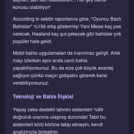
konusu olabiliyor!
According to sektör raporlarına göre, "Oyuncu Bazlı
Bahisler" %156 artış göstermiş! Yani Messi kaç pas
verecek, Haaland kaç şut çekecek gibi bahisler çok
popüler hale geldi.
Mobil bahis uygulamaları da inanılmaz gelişti. Artık
maçı izlerken aynı anda canlı bahis
yapabiliyorsunuz. Bu da size çok büyük avantaj
sağlıyor çünkü maçın gidişatını görerek karar
verebiliyorsunuz.
Teknoloji ve Bahis İlişkisi
Yapay zeka destekli tahmin sistemleri %89
doğruluk oranına ulaşmış durumda! Tabii bu
sistemleri körü körüne takip etmeyin, kendi
analizinizle birleştirin.