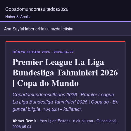
Copadomundoresultados2026
Haber & Analiz
Ana Sayfa
Haberler
Hakkımızda
İletişim
DÜNYA KUPASI 2026 · 2026-04-22
Premier League La Liga
Bundesliga Tahminleri 2026
| Copa do Mundo
Copadomundoresultados 2026 - Premier League
La Liga Bundesliga Tahminleri 2026 | Copa do - En
guncel bilgile. 164,221+ kullanici.
Ahmet Demir
· Yazı İşleri Editörü · 6 dk okuma · Güncellendi:
2026-05-04