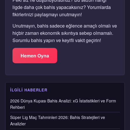
ligde daha çok bahis yapacaksınız? Yorumlarda
fikirlerinizi paylaşmayı unutmayın!
Unutmayın, bahis sadece eğlence amaçlı olmalı ve
hiçbir zaman ekonomik sıkıntıya sebep olmamalı.
Sorumlu bahis yapın ve keyifli vakit geçirin!
Hemen Oyna
İLGILI HABERLER
2026 Dünya Kupası Bahis Analizi: xG İstatistikleri ve Form
Rehberi
Süper Lig Maç Tahminleri 2026: Bahis Stratejileri ve
Analizler