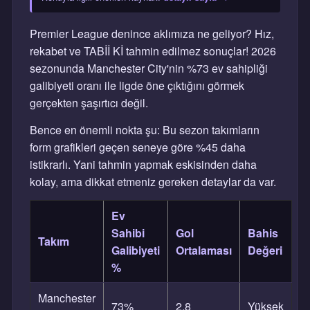
Premier League denince aklımıza ne geliyor? Hız,
rekabet ve TABİİ Kİ tahmin edilmez sonuçlar! 2026
sezonunda Manchester City'nin %73 ev sahipliği
galibiyeti oranı ile ligde öne çıktığını görmek
gerçekten şaşırtıcı değil.
Bence en önemli nokta şu: Bu sezon takımların
form grafikleri geçen seneye göre %45 daha
istikrarlı. Yani tahmin yapmak eskisinden daha
kolay, ama dikkat etmeniz gereken detaylar da var.
Ev
Sahibi
Gol
Bahis
Takım
Galibiyeti
Ortalaması
Değeri
%
Manchester
73%
2.8
Yüksek