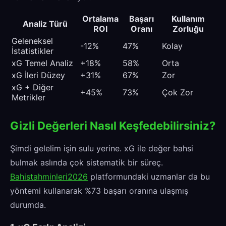
Ortalama
Başarı
Kullanım
Analiz Türü
ROI
Oranı
Zorluğu
Geleneksel
-12%
47%
Kolay
İstatistikler
xG Temel Analiz
+18%
58%
Orta
xG İleri Düzey
+31%
67%
Zor
xG + Diğer
+45%
73%
Çok Zor
Metrikler
Gizli Değerleri Nasıl Keşfedebilirsiniz?
Şimdi gelelim işin sulu yerine. xG ile değer bahsi
bulmak aslında çok sistematik bir süreç.
Bahistahminleri2026
platformundaki uzmanlar da bu
yöntemi kullanarak %73 başarı oranına ulaşmış
durumda.