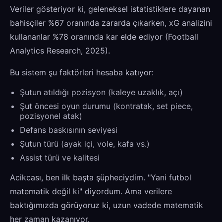
Veriler gösteriyor ki, geleneksel istatistiklere dayanan
bahisçiler %67 oranında zararda çıkarken, xG analizini
kullananlar %78 oranında kar elde ediyor (Football
Analytics Research, 2025).
Bu sistem şu faktörleri hesaba katıyor:
Şutun atıldığı pozisyon (kaleye uzaklık, açı)
Şut öncesi oyun durumu (kontratak, set piece,
pozisyonel atak)
Defans baskısının seviyesi
Şutun türü (ayak içi, vole, kafa vs.)
Assist türü ve kalitesi
Acikcası, ben ilk başta şüpheciydim. "Yani futbol
matematik değil ki" diyordum. Ama verilere
baktığımızda görüyoruz ki, uzun vadede matematik
her zaman kazanıyor.