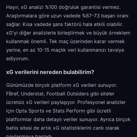
Hayır, xG analizi %100 doğruluk garantisi vermez.
Araştırmalara göre uzun vadede %67-73 başarı oranı
sağlar. Kısa vadede şans faktörü hala etkili olabilir.
xG'yi diğer analizlerle birleştirmek ve büyük örneklem
kullanmak önemli. Tek maç üzerinden karar vermek
yerine, en az 10-15 maçlık veri kullanmanızı tavsiye
ediyorum.
xG verilerini nereden bulabilirim?
Günümüzde birçok platform xG verileri sunuyor.
FBref, Understat, Football Outsiders gibi siteler
ücretsiz xG verileri paylaşıyor. Profesyonel analizler
için Opta Sports ve Stats Perform gibi ücretli
platformlar daha detaylı veriler sunuyor. Ayrıca birçok
bahis sitesi de artık xG istatistiklerini canlı olarak
paylaşmaya başladı.