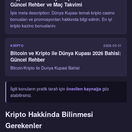
Güncel Rehber ve Maç Takvimi
İşte meta description: Dünya Kupası temalı kripto casino
bonusları ve promosyonları hakkında bilgi edinin. En iyi
kripto kazino bonuslarını
2026-05-01
KRIPTO
Bitcoin ve Kripto ile Dünya Kupası 2026 Bahisi:
Güncel Rehber
Bitcoin/Kripto ile Dunya Kupasi Bahisi
İlgili konuların pratik tarafı için
önerilen kaynağa
göz
atabilirsiniz.
Kripto Hakkinda Bilinmesi
Gerekenler