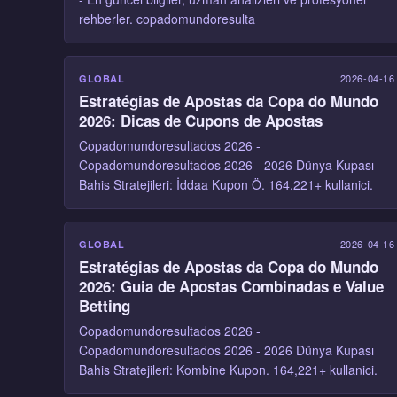
rehberler. copadomundoresulta
2026-04-16
GLOBAL
Estratégias de Apostas da Copa do Mundo
2026: Dicas de Cupons de Apostas
Copadomundoresultados 2026 -
Copadomundoresultados 2026 - 2026 Dünya Kupası
Bahis Stratejileri: İddaa Kupon Ö. 164,221+ kullanici.
2026-04-16
GLOBAL
Estratégias de Apostas da Copa do Mundo
2026: Guia de Apostas Combinadas e Value
Betting
Copadomundoresultados 2026 -
Copadomundoresultados 2026 - 2026 Dünya Kupası
Bahis Stratejileri: Kombine Kupon. 164,221+ kullanici.