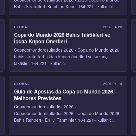
Bahis Stratejileri: Kombine Kupo. 164,221+ kullanici.
2026-04-20
GLOBAL
Copa do Mundo 2026 Bahis Taktikleri ve
İddaa Kupon Önerileri
Copadomundoresultados 2026 - Copa do Mundo 2026
bahis stratejileri, iddaa kupon önerileri ve kazanç
taktikler. 164,221+ kullanici.
2026-04-18
GLOBAL
Guia de Apostas da Copa do Mundo 2026 -
Melhores Previsões
Copadomundoresultados 2026 -
Copadomundoresultados 2026 - Copa do Mundo 2026
Bahis Rehberi - En İyi Tahminler. 164,221+ kullanici.