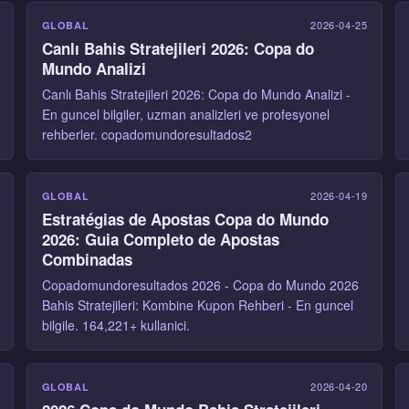
2026-04-25
GLOBAL
Canlı Bahis Stratejileri 2026: Copa do
Mundo Analizi
Canlı Bahis Stratejileri 2026: Copa do Mundo Analizi -
En guncel bilgiler, uzman analizleri ve profesyonel
rehberler. copadomundoresultados2
2026-04-19
GLOBAL
Estratégias de Apostas Copa do Mundo
2026: Guia Completo de Apostas
Combinadas
Copadomundoresultados 2026 - Copa do Mundo 2026
Bahis Stratejileri: Kombine Kupon Rehberi - En guncel
bilgile. 164,221+ kullanici.
2026-04-20
GLOBAL