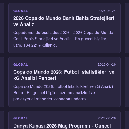
2026-04-24
GLOBAL
2026 Copa do Mundo Canlı Bahis Stratejileri
ve Analizi
Copadomundoresultados 2026 - 2026 Copa do Mundo
Canlı Bahis Stratejileri ve Analizi - En guncel bilgiler,
uzm. 164,221+ kullanici.
2026-04-29
GLOBAL
Copa do Mundo 2026: Futbol İstatistikleri ve
xG Analizi Rehberi
Copa do Mundo 2026: Futbol İstatistikleri ve xG Analizi
Rehb - En guncel bilgiler, uzman analizleri ve
profesyonel rehberler. copadomundores
2026-04-29
GLOBAL
Dünya Kupası 2026 Maç Programı - Güncel