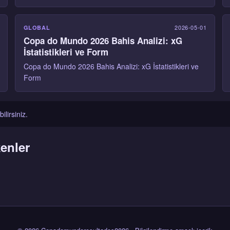
2026-05-01
GLOBAL
Copa do Mundo 2026 Bahis Analizi: xG
İstatistikleri ve Form
Copa do Mundo 2026 Bahis Analizi: xG İstatistikleri ve
Form
ilirsiniz.
enler