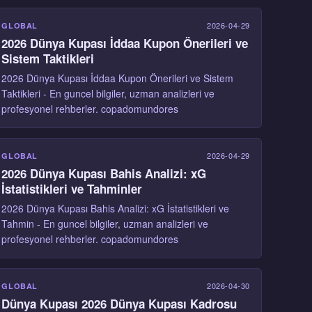
2026-04-29
GLOBAL
2026 Dünya Kupası İddaa Kupon Önerileri ve
Sistem Taktikleri
2026 Dünya Kupası İddaa Kupon Önerileri ve Sistem
Taktikleri - En guncel bilgiler, uzman analizleri ve
profesyonel rehberler. copadomundores
2026-04-29
GLOBAL
2026 Dünya Kupası Bahis Analizi: xG
İstatistikleri ve Tahminler
2026 Dünya Kupası Bahis Analizi: xG İstatistikleri ve
Tahmin - En guncel bilgiler, uzman analizleri ve
profesyonel rehberler. copadomundores
2026-04-30
GLOBAL
Dünya Kupası 2026 Dünya Kupası Kadrosu