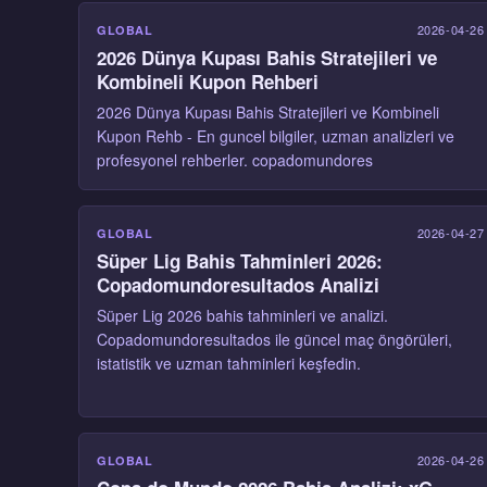
2026-04-26
GLOBAL
2026 Dünya Kupası Bahis Stratejileri ve
Kombineli Kupon Rehberi
2026 Dünya Kupası Bahis Stratejileri ve Kombineli
Kupon Rehb - En guncel bilgiler, uzman analizleri ve
profesyonel rehberler. copadomundores
2026-04-27
GLOBAL
Süper Lig Bahis Tahminleri 2026:
Copadomundoresultados Analizi
Süper Lig 2026 bahis tahminleri ve analizi.
Copadomundoresultados ile güncel maç öngörüleri,
istatistik ve uzman tahminleri keşfedin.
2026-04-26
GLOBAL